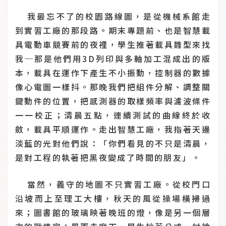
我最忘不了的校園路線圖，是從機械系館走
到實習工廠的那段路。期末專題前、也是智慧載
具電動車競賽前的夜裡，學生推著載具雛型來找
我─那是他們用3D列印與多軸加工混成出的版
本，載具在運作下產生不小振動，控制器的數據
像心電圖一樣抖。那晚我們把組件分解、調整關
鍵動件的位置，把感測器的取樣頻率與濾波條件
一一校正；清晨五點，連續測試的曲線終於收
斂，載具平順運作。走出智慧工廠，我指著天邊
淡藍的光對他們說：「你們看見的不只是清晨，
是對工程的執著把黑夜變成了時間的朋友」。
當然，義守的地圖不只實習工廠。從校門口
沿坡而上至理工大樓，秋天的風從操場橫掃過
來；圖書館的玻璃映著晚班的燈，像是另一個層