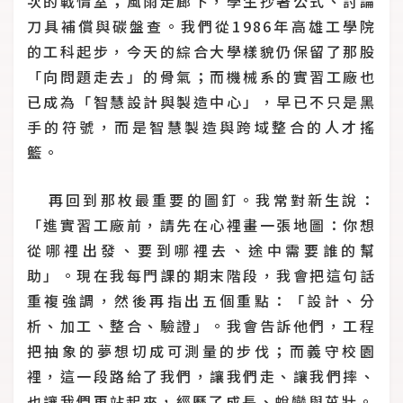
次的戰情室；風雨走廊下，學生抄著公式、討論
刀具補償與碳盤查。我們從1986年高雄工學院
的工科起步，今天的綜合大學樣貌仍保留了那股
「向問題走去」的骨氣；而機械系的實習工廠也
已成為「智慧設計與製造中心」，早已不只是黑
手的符號，而是智慧製造與跨域整合的人才搖
籃。
再回到那枚最重要的圖釘。我常對新生說：
「進實習工廠前，請先在心裡畫一張地圖：你想
從哪裡出發、要到哪裡去、途中需要誰的幫
助」。現在我每門課的期末階段，我會把這句話
重複強調，然後再指出五個重點：「設計、分
析、加工、整合、驗證」。我會告訴他們，工程
把抽象的夢想切成可測量的步伐；而義守校園
裡，這一段路給了我們，讓我們走、讓我們摔、
也讓我們再站起來，經歷了成長、蛻變與茁壯。