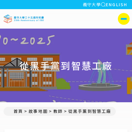
全站搜索
義守大學
ENGLISH
:::
義守大學35週年校慶
側選單
從黑手黨到智慧工廠
首頁
故事地圖
教師
從黑手黨到智慧工廠