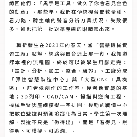
總回他們：「黑手是工具，做久了你會看見金色
的勳章」。那些年，我們在傳統機台間教量測、
看刀路、聽主軸的聲音分辨刀具狀況，失敗很
多，卻也把第一批對準產線的眼睛養出來。
轉折發生在2021年的春天。當「智慧機械實
習工廠」點燈、網路與機台連上那一刻，我知道
課本裡的流程圖，終於可以被學生用腳走完：
「設計、分析、加工、整合、驗證」。工廠分成
「彈性智慧製造中心」與「大型CNC工具機
區」，前者像創作的工作室，後者像實戰的基
地；3D列印、CAD/CAM、掃描與逆向工程、
機械手臂與產線模擬一字排開，後勤的戰情中心
把數位監控與預測追蹤化為日常。學生第一次理
解，製造不只是「做得出」，而是「看得見、說
得明、可模擬、可追溯」。