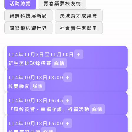
活動總覽
青春築夢校友情
智慧科技展新局
跨域育才成果豐
國際鏈結耀世界
社會責任惠鄰里
114年11月3日至11月10日
➕
新生盃排球錦標賽
詳情
114年10月18日18:00
➕
校慶晚宴
詳情
114年10月18日16:45
➕
「風鈴義響·幸福守護」祈福活動
詳情
114年10月18日15:00
➕